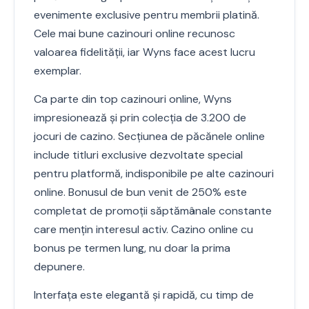
evenimente exclusive pentru membrii platină.
Cele mai bune cazinouri online recunosc
valoarea fidelității, iar Wyns face acest lucru
exemplar.
Ca parte din top cazinouri online, Wyns
impresionează și prin colecția de 3.200 de
jocuri de cazino. Secțiunea de păcănele online
include titluri exclusive dezvoltate special
pentru platformă, indisponibile pe alte cazinouri
online. Bonusul de bun venit de 250% este
completat de promoții săptămânale constante
care mențin interesul activ. Cazino online cu
bonus pe termen lung, nu doar la prima
depunere.
Interfața este elegantă și rapidă, cu timp de