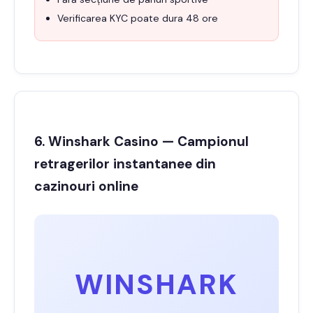
Verificarea KYC poate dura 48 ore
6. Winshark Casino — Campionul
retragerilor instantanee din
cazinouri online
WINSHARK