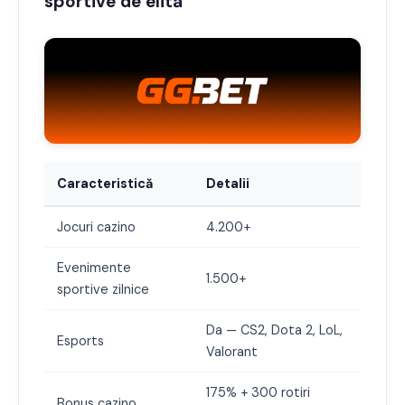
sportive de elită
Caracteristică
Detalii
Jocuri cazino
4.200+
Evenimente
1.500+
sportive zilnice
Da — CS2, Dota 2, LoL,
Esports
Valorant
175% + 300 rotiri
Bonus cazino