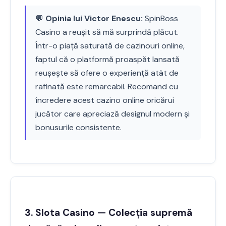
💬
Opinia lui Victor Enescu:
SpinBoss
Casino a reușit să mă surprindă plăcut.
Într-o piață saturată de cazinouri online,
faptul că o platformă proaspăt lansată
reușește să ofere o experiență atât de
rafinată este remarcabil. Recomand cu
încredere acest cazino online oricărui
jucător care apreciază designul modern și
bonusurile consistente.
3. Slota Casino — Colecția supremă