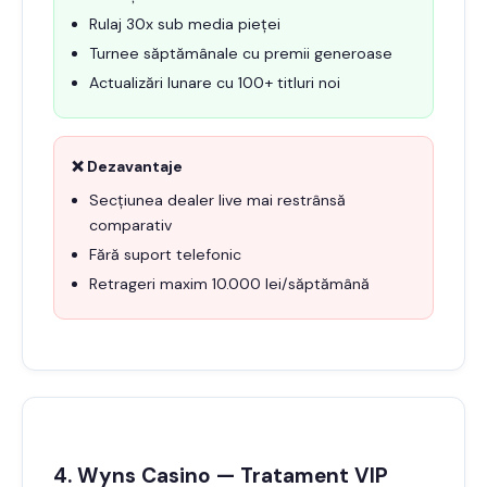
Rulaj 30x sub media pieței
Turnee săptămânale cu premii generoase
Actualizări lunare cu 100+ titluri noi
❌ Dezavantaje
Secțiunea dealer live mai restrânsă
comparativ
Fără suport telefonic
Retrageri maxim 10.000 lei/săptămână
4. Wyns Casino — Tratament VIP