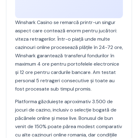
Winshark Casino se remarcă printr-un singur
aspect care contează enorm pentru jucători:
viteza retragerilor. Într-o piață unde multe
cazinouri online procesează plățile în 24-72 ore,
Winshark garantează transferul fondurilor în
maximum 4 ore pentru portofelele electronice
și 12 ore pentru cardurile bancare. Am testat
personal 5 retrageri consecutive și toate au
fost procesate sub timpul promis.
Platforma găzduiește aproximativ 3.500 de
jocuri de cazino, inclusiv o selecție bogată de
păcănele online și mese live. Bonusul de bun
venit de 150% poate părea modest comparativ
cu alte cazinouri online romania, dar condițiile