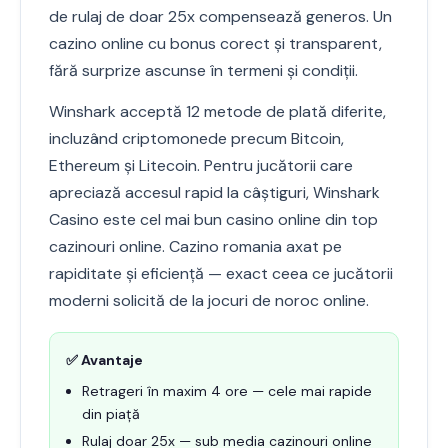
de rulaj de doar 25x compensează generos. Un
cazino online cu bonus corect și transparent,
fără surprize ascunse în termeni și condiții.
Winshark acceptă 12 metode de plată diferite,
incluzând criptomonede precum Bitcoin,
Ethereum și Litecoin. Pentru jucătorii care
apreciază accesul rapid la câștiguri, Winshark
Casino este cel mai bun casino online din top
cazinouri online. Cazino romania axat pe
rapiditate și eficiență — exact ceea ce jucătorii
moderni solicită de la jocuri de noroc online.
✅ Avantaje
Retrageri în maxim 4 ore — cele mai rapide
din piață
Rulaj doar 25x — sub media cazinouri online