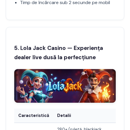
Timp de încărcare sub 2 secunde pe mobil
5. Lola Jack Casino — Experiența
dealer live dusă la perfecțiune
Caracteristică
Detalii
280+ (ruletă, blackjack,