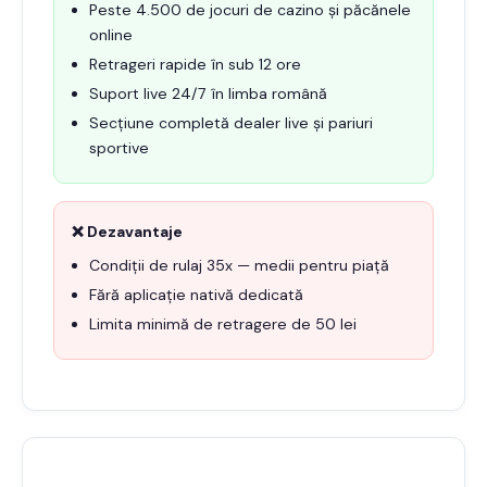
Peste 4.500 de jocuri de cazino și păcănele
online
Retrageri rapide în sub 12 ore
Suport live 24/7 în limba română
Secțiune completă dealer live și pariuri
sportive
❌ Dezavantaje
Condiții de rulaj 35x — medii pentru piață
Fără aplicație nativă dedicată
Limita minimă de retragere de 50 lei