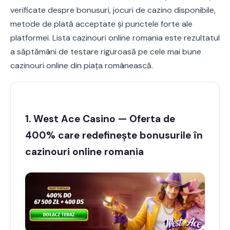
verificate despre bonusuri, jocuri de cazino disponibile,
metode de plată acceptate și punctele forte ale
platformei. Lista cazinouri online romania este rezultatul
a săptămâni de testare riguroasă pe cele mai bune
cazinouri online din piața românească.
1. West Ace Casino — Oferta de
400% care redefinește bonusurile în
cazinouri online romania