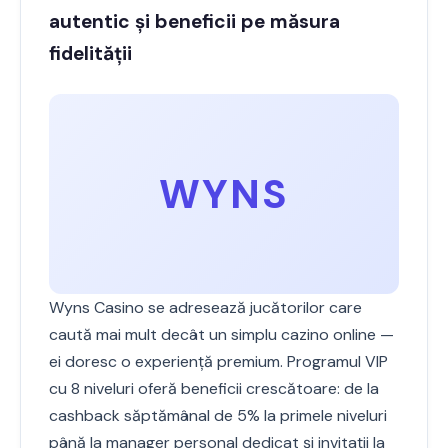
autentic și beneficii pe măsura
fidelității
WYNS
Wyns Casino se adresează jucătorilor care
caută mai mult decât un simplu cazino online —
ei doresc o experiență premium. Programul VIP
cu 8 niveluri oferă beneficii crescătoare: de la
cashback săptămânal de 5% la primele niveluri
până la manager personal dedicat și invitații la