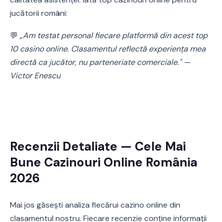
jucătorii români:
💬
„Am testat personal fiecare platformă din acest top
10 casino online. Clasamentul reflectă experiența mea
directă ca jucător, nu parteneriate comerciale." —
Victor Enescu
Recenzii Detaliate — Cele Mai
Bune Cazinouri Online România
2026
Mai jos găsești analiza fiecărui cazino online din
clasamentul nostru. Fiecare recenzie conține informații